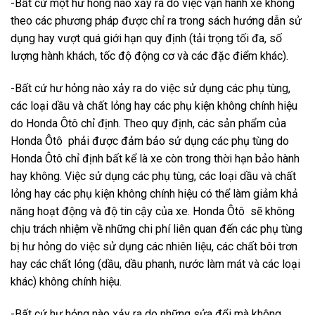
-Bất cứ một hư hỏng nào xảy ra do việc vận hành xe không
theo các phương pháp được chỉ ra trong sách hướng dẫn sử
dụng hay vượt quá giới hạn quy định (tải trọng tối đa, số
lượng hành khách, tốc độ động cơ và các đặc điểm khác).
-Bất cứ hư hỏng nào xảy ra do việc sử dụng các phụ tùng,
các loại dầu và chất lỏng hay các phụ kiện không chính hiệu
do Honda Ôtô chỉ định. Theo quy định, các sản phẩm của
Honda Ôtô phải được đảm bảo sử dụng các phụ tùng do
Honda Ôtô chỉ định bất kể là xe còn trong thời hạn bảo hành
hay không. Việc sử dụng các phụ tùng, các loại dầu và chất
lỏng hay các phụ kiện không chính hiệu có thể làm giảm khả
năng hoạt động và độ tin cậy của xe. Honda Ôtô sẽ không
chịu trách nhiệm về những chi phí liên quan đến các phụ tùng
bị hư hỏng do việc sử dụng các nhiên liệu, các chất bôi trơn
hay các chất lỏng (dầu, dầu phanh, nước làm mát và các loại
khác) không chính hiệu.
-Bất cứ hư hỏng nào xảy ra do những sửa đổi mà không