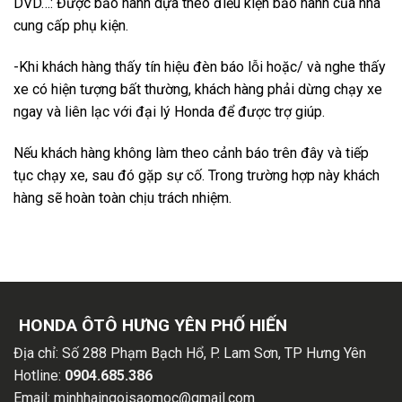
DVD…: Được bảo hành dựa theo điều kiện bảo hành của nhà
cung cấp phụ kiện.
-Khi khách hàng thấy tín hiệu đèn báo lỗi hoặc/ và nghe thấy
xe có hiện tượng bất thường, khách hàng phải dừng chạy xe
ngay và liên lạc với đại lý Honda để được trợ giúp.
Nếu khách hàng không làm theo cảnh báo trên đây và tiếp
tục chạy xe, sau đó gặp sự cố. Trong trường hợp này khách
hàng sẽ hoàn toàn chịu trách nhiệm.
HONDA ÔTÔ HƯNG YÊN PHỐ HIẾN
Địa chỉ:
Số 288 Phạm Bạch Hổ, P. Lam Sơn, TP Hưng Yên
Hotline:
0904.685.386
Email:
minhhaingoisaomoc@gmail.com