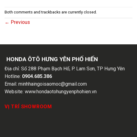
Both comments and trackbacks are currently closed.
←
Previous
HONDA ÔTÔ HƯNG YÊN PHỐ HIẾN
Địa chỉ:
Số 288 Phạm Bạch Hổ, P. Lam Sơn, TP Hưng Yên
Hotline:
0904.685.386
Email:
minhhaingoisaomoc@gmail.com
Website:
www.hondaotohungyenphohien.vn
VỊ TRÍ SHOWROOM