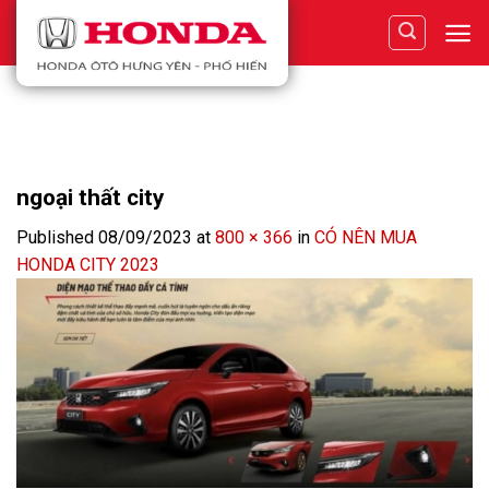
Skip
to
content
ngoại thất city
Published
08/09/2023
at
800 × 366
in
CÓ NÊN MUA
HONDA CITY 2023