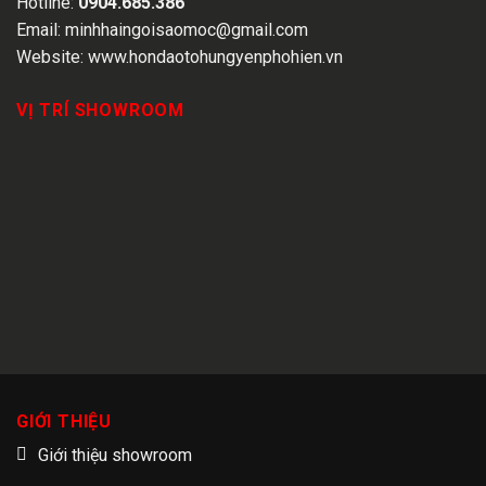
Hotline:
0904.685.386
Email:
minhhaingoisaomoc@gmail.com
Website:
www.hondaotohungyenphohien.vn
VỊ TRÍ SHOWROOM
GIỚI THIỆU
Giới thiệu showroom