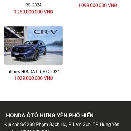
1.099.000.000
VNĐ
RS-2024
1.259.000.000
VNĐ
all new HONDA CR-V G-2024
1.029.000.000
VNĐ
HONDA ÔTÔ HƯNG YÊN PHỐ HIẾN
Địa chỉ:
Số 288 Phạm Bạch Hổ, P. Lam Sơn, TP Hưng Yên