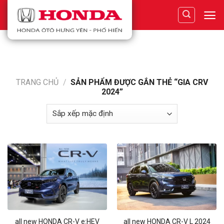
Skip
to
content
TRANG CHỦ
/
SẢN PHẨM ĐƯỢC GẮN THẺ “GIA CRV
2024”
all new HONDA CR-V e:HEV
all new HONDA CR-V L 2024