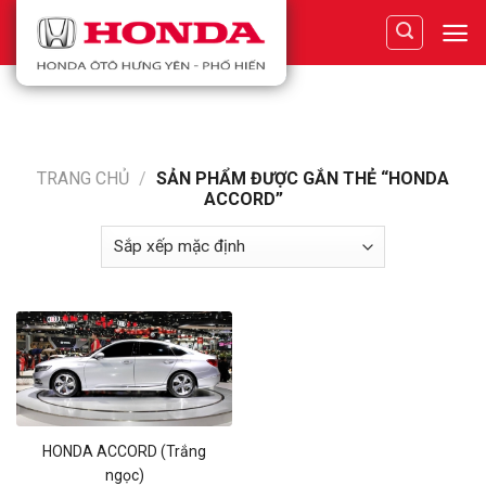
Skip
to
content
TRANG CHỦ
/
SẢN PHẨM ĐƯỢC GẮN THẺ “HONDA
ACCORD”
HONDA ACCORD (Trắng
ngọc)