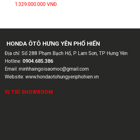
1.329.000.000
VNĐ
HONDA ÔTÔ HƯNG YÊN PHỐ HIẾN
Địa chỉ:
Số 288 Phạm Bạch Hổ, P. Lam Sơn, TP Hưng Yên
Hotline:
0904.685.386
Email:
minhhaingoisaomoc@gmail.com
Website:
www.hondaotohungyenphohien.vn
VỊ TRÍ SHOWROOM