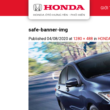
Skip
GIỚI
to
content
safe-banner-img
Published
04/08/2020
at
1280 × 488
in
HONDA