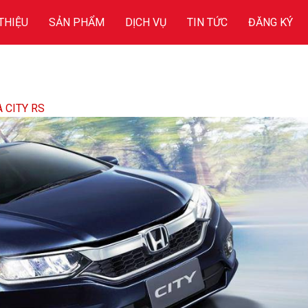
 THIỆU
SẢN PHẨM
DỊCH VỤ
TIN TỨC
ĐĂNG KÝ
 CITY RS