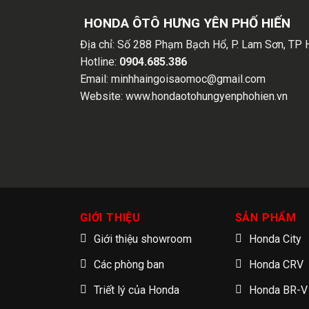
HONDA ÔTÔ HƯNG YÊN PHỐ HIẾN
Địa chỉ:
Số 288 Phạm Bạch Hổ, P. Lam Sơn, TP 
Hotline:
0904.685.386
Email:
minhhaingoisaomoc@gmail.com
Website:
www.hondaotohungyenphohien.vn
GIỚI THIỆU
SẢN PHẨM
Giới thiệu showroom
Honda City
Các phòng ban
Honda CRV
Triết lý của Honda
Honda BR-V