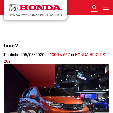
Skip
to
content
brio-2
Published
05/08/2020
at
1000 × 667
in
HONDA BRIO-RS
2021