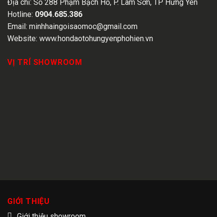
Địa chỉ:
Số 288 Phạm Bạch Hổ, P. Lam Sơn, TP Hưng Yên
Hotline:
0904.685.386
Email:
minhhaingoisaomoc@gmail.com
Website:
www.hondaotohungyenphohien.vn
VỊ TRÍ SHOWROOM
GIỚI THIỆU
Giới thiệu showroom