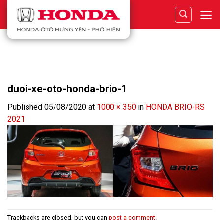
Skip
to
content
duoi-xe-oto-honda-brio-1
Published
05/08/2020
at
1000 × 350
in
HONDA BRIO-RS
2021
Trackbacks are closed, but you can
post a comment
.