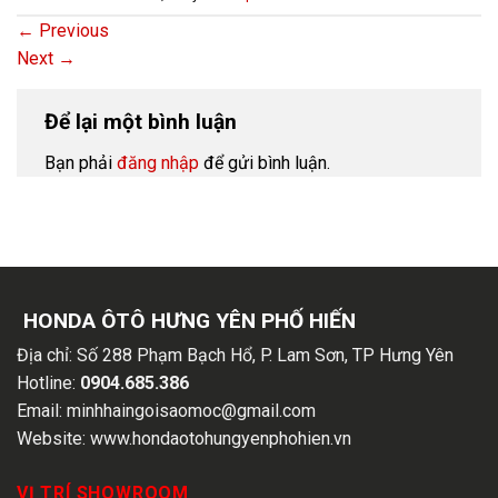
←
Previous
Next
→
Để lại một bình luận
Bạn phải
đăng nhập
để gửi bình luận.
HONDA ÔTÔ HƯNG YÊN PHỐ HIẾN
Địa chỉ:
Số 288 Phạm Bạch Hổ, P. Lam Sơn, TP Hưng Yên
Hotline:
0904.685.386
Email:
minhhaingoisaomoc@gmail.com
Website:
www.hondaotohungyenphohien.vn
VỊ TRÍ SHOWROOM