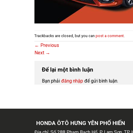
Trackbacks are closed, but you can
post a comment
.
←
Previous
Next
→
Để lại một bình luận
Bạn phải
đăng nhập
để gửi bình luận.
HONDA ÔTÔ HƯNG YÊN PHỐ HIẾN
Địa chỉ:
Số 288 Phạm Bạch Hổ, P. Lam Sơn, TP 