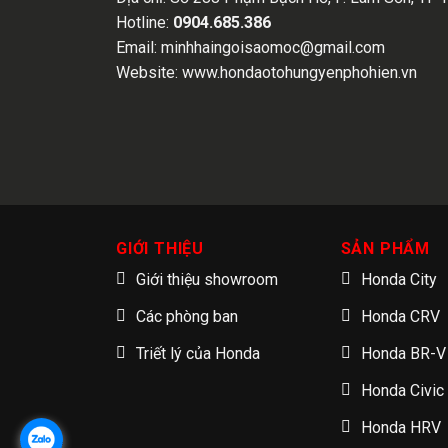
Hotline:
0904.685.386
Email:
minhhaingoisaomoc@gmail.com
Website:
www.hondaotohungyenphohien.vn
GIỚI THIỆU
SẢN PHẨM
Giới thiệu showroom
Honda City
Các phòng ban
Honda CRV
Triết lý của Honda
Honda BR-V
Honda Civic
Honda HRV