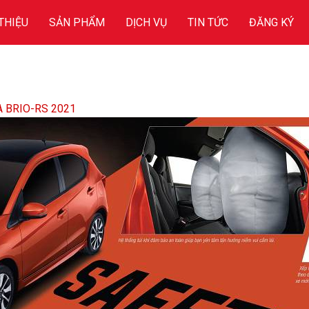
 THIỆU
SẢN PHẨM
DỊCH VỤ
TIN TỨC
ĐĂNG KÝ
 BRIO-RS 2021