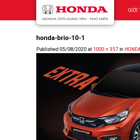
Skip
GIỚI
to
content
honda-brio-10-1
Published
05/08/2020
at
1000 × 357
in
HONDA