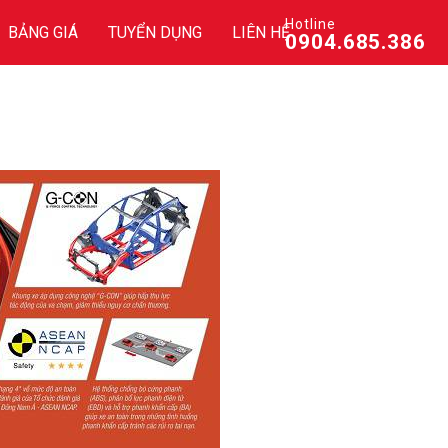
Hotline
BẢNG GIÁ
TUYỂN DỤNG
LIÊN HỆ
0904.685.386