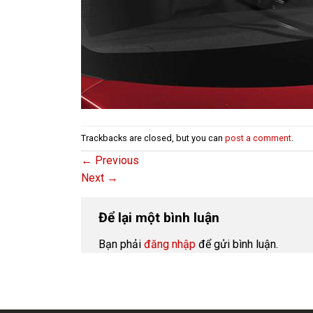
Trackbacks are closed, but you can
post a comment
.
←
Previous
Next
→
Để lại một bình luận
Bạn phải
đăng nhập
để gửi bình luận.