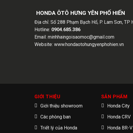
HONDA ÔTÔ HƯNG YÊN PHỐ HIẾN
Địa chỉ:
Số 288 Phạm Bạch Hổ, P. Lam Sơn, TP 
Hotline:
0904.685.386
Email:
minhhaingoisaomoc@gmail.com
Website:
www.hondaotohungyenphohien.vn
GIỚI THIỆU
SẢN PHẨM
Giới thiệu showroom
Honda City
Các phòng ban
Honda CRV
Triết lý của Honda
Honda BR-V