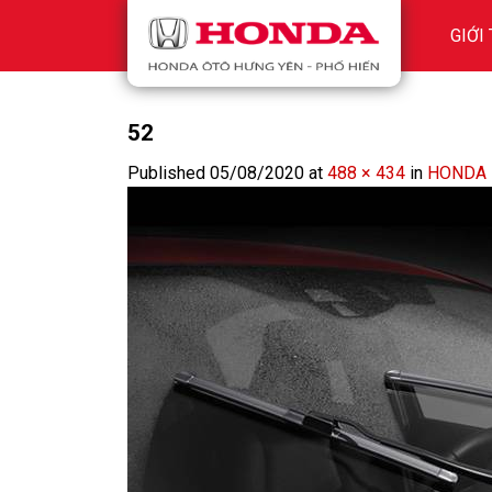
Skip
GIỚI
to
content
52
Published
05/08/2020
at
488 × 434
in
HONDA 