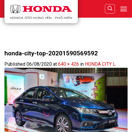
Skip
to
content
honda-city-top-20201590569592
Published
06/08/2020
at
640 × 426
in
HONDA CITY L