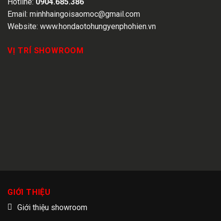
Hotline:
0904.685.386
Email:
minhhaingoisaomoc@gmail.com
Website:
www.hondaotohungyenphohien.vn
VỊ TRÍ SHOWROOM
GIỚI THIỆU
Giới thiệu showroom