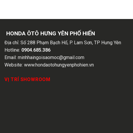
HONDA ÔTÔ HƯNG YÊN PHỐ HIẾN
Địa chỉ:
Số 288 Phạm Bạch Hổ, P. Lam Sơn, TP Hưng Yên
Hotline:
0904.685.386
Email:
minhhaingoisaomoc@gmail.com
Website:
www.hondaotohungyenphohien.vn
VỊ TRÍ SHOWROOM