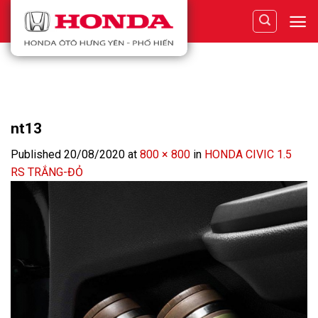
Skip
to
content
nt13
Published
20/08/2020
at
800 × 800
in
HONDA CIVIC 1.5
RS TRẮNG-ĐỎ