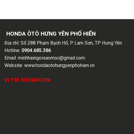
HONDA ÔTÔ HƯNG YÊN PHỐ HIẾN
Địa chỉ:
Số 288 Phạm Bạch Hổ, P. Lam Sơn, TP Hưng Yên
Hotline:
0904.685.386
Email:
minhhaingoisaomoc@gmail.com
Website:
www.hondaotohungyenphohien.vn
VỊ TRÍ SHOWROOM