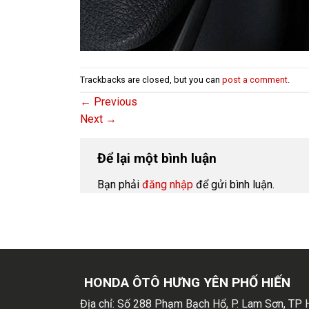
Trackbacks are closed, but you can
post a comment
.
←
Previous
Next
→
Để lại một bình luận
Bạn phải
đăng nhập
để gửi bình luận.
HONDA ÔTÔ HƯNG YÊN PHỐ HIẾN
Địa chỉ:
Số 288 Phạm Bạch Hổ, P. Lam Sơn, TP 