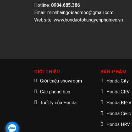
Hotline:
0904.685.386
Email:
minhhaingoisaomoc@gmail.com
Website:
www.hondaotohungyenphohien.vn
GIỚI THIỆU
SẢN PHẨM
Giới thiệu showroom
Honda City
Các phòng ban
Honda CRV
Triết lý của Honda
Honda BR-V
Honda Civic
Honda HRV