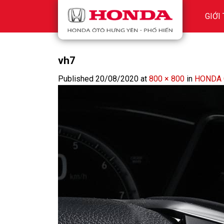
Skip
GIỚI
to
content
vh7
Published
20/08/2020
at
800 × 800
in
HONDA 