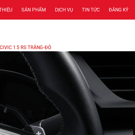
 THIỆU
SẢN PHẨM
DỊCH VỤ
TIN TỨC
ĐĂNG KÝ
CIVIC 1.5 RS TRẮNG-ĐỎ