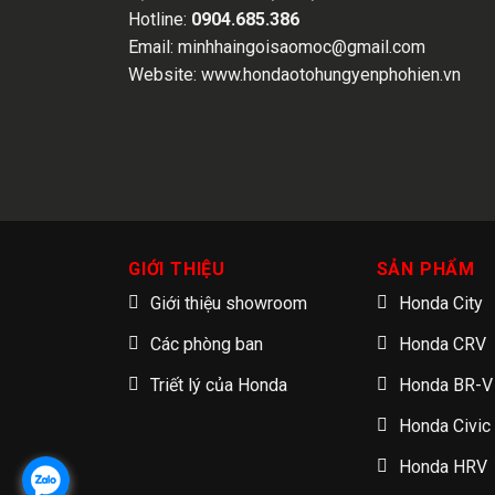
Hotline:
0904.685.386
Email:
minhhaingoisaomoc@gmail.com
Website:
www.hondaotohungyenphohien.vn
GIỚI THIỆU
SẢN PHẨM
Giới thiệu showroom
Honda City
Các phòng ban
Honda CRV
Triết lý của Honda
Honda BR-V
Honda Civic
Honda HRV