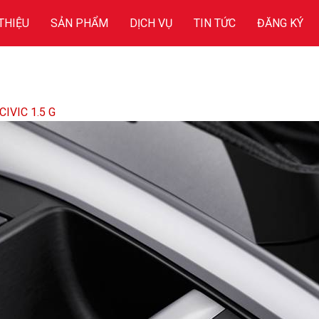
 THIỆU
SẢN PHẨM
DỊCH VỤ
TIN TỨC
ĐĂNG KÝ
IVIC 1.5 G