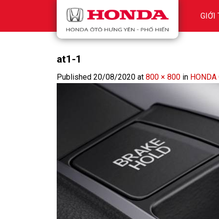
Skip
GIỚI
to
content
at1-1
Published
20/08/2020
at
800 × 800
in
HONDA C