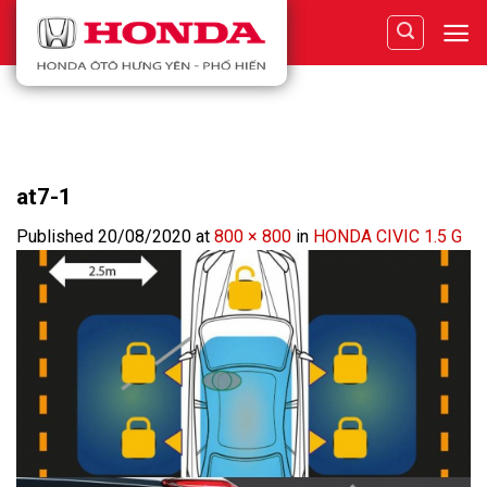
Skip
to
content
at7-1
Published
20/08/2020
at
800 × 800
in
HONDA CIVIC 1.5 G