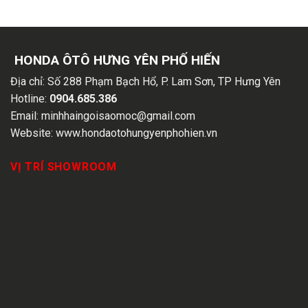
HONDA ÔTÔ HƯNG YÊN PHỐ HIẾN
Địa chỉ:
Số 288 Phạm Bạch Hổ, P. Lam Sơn, TP Hưng Yên
Hotline:
0904.685.386
Email:
minhhaingoisaomoc@gmail.com
Website:
www.hondaotohungyenphohien.vn
VỊ TRÍ SHOWROOM