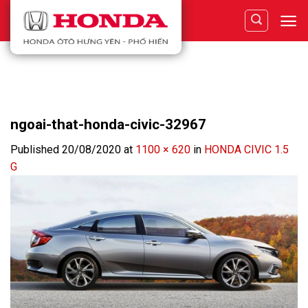
Skip
to
content
ngoai-that-honda-civic-32967
Published
20/08/2020
at
1100 × 620
in
HONDA CIVIC 1.5
G