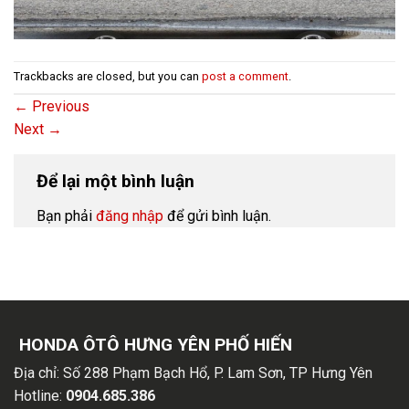
Trackbacks are closed, but you can
post a comment
.
←
Previous
Next
→
Để lại một bình luận
Bạn phải
đăng nhập
để gửi bình luận.
HONDA ÔTÔ HƯNG YÊN PHỐ HIẾN
Địa chỉ:
Số 288 Phạm Bạch Hổ, P. Lam Sơn, TP Hưng Yên
Hotline:
0904.685.386