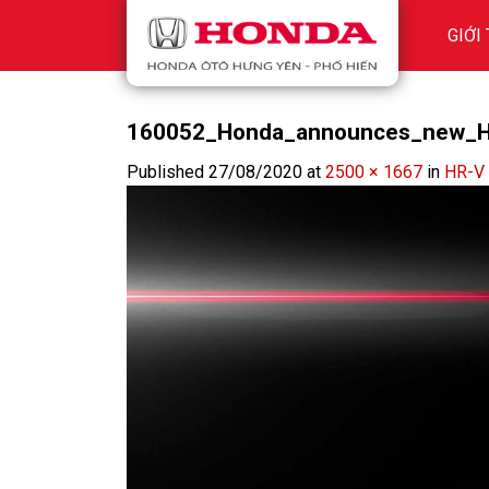
Skip
GIỚI
to
content
160052_Honda_announces_new_H
Published
27/08/2020
at
2500 × 1667
in
HR-V 