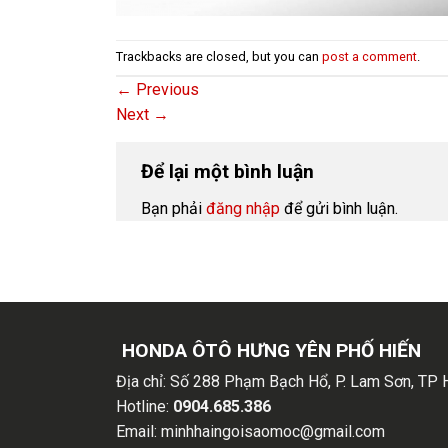
Trackbacks are closed, but you can
post a comment
.
←
Previous
Next
→
Để lại một bình luận
Bạn phải
đăng nhập
để gửi bình luận.
HONDA ÔTÔ HƯNG YÊN PHỐ HIẾN
Địa chỉ:
Số 288 Phạm Bạch Hổ, P. Lam Sơn, TP 
Hotline:
0904.685.386
Email:
minhhaingoisaomoc@gmail.com