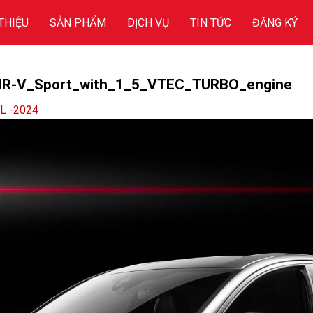
 THIỆU
SẢN PHẨM
DỊCH VỤ
TIN TỨC
ĐĂNG KÝ
R-V_Sport_with_1_5_VTEC_TURBO_engine
L -2024