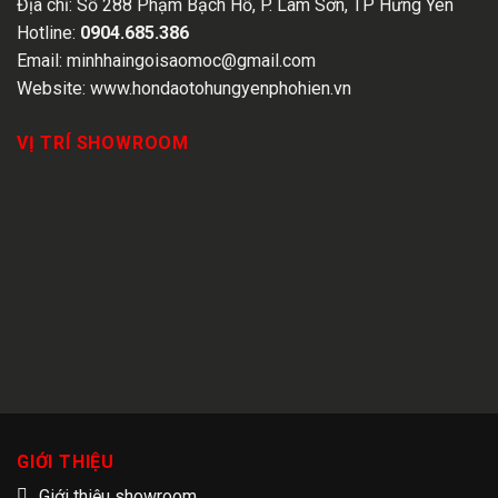
Địa chỉ:
Số 288 Phạm Bạch Hổ, P. Lam Sơn, TP Hưng Yên
Hotline:
0904.685.386
Email:
minhhaingoisaomoc@gmail.com
Website:
www.hondaotohungyenphohien.vn
VỊ TRÍ SHOWROOM
GIỚI THIỆU
Giới thiệu showroom