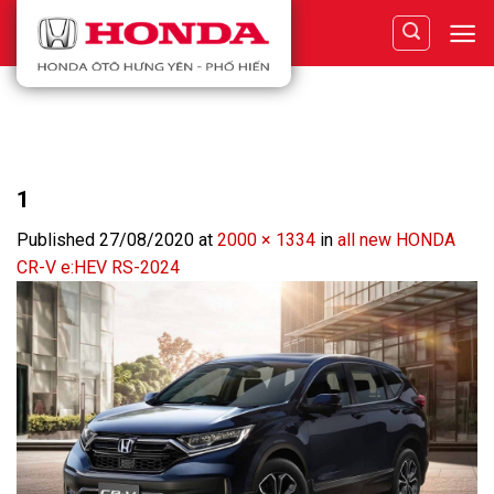
Skip
to
content
1
Published
27/08/2020
at
2000 × 1334
in
all new HONDA
CR-V e:HEV RS-2024