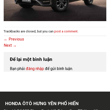
Trackbacks are closed, but you can
post a comment
.
←
Previous
Next
→
Để lại một bình luận
Bạn phải
đăng nhập
để gửi bình luận.
HONDA ÔTÔ HƯNG YÊN PHỐ HIẾN