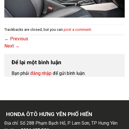
Trackbacks are closed, but you can
post a comment
.
←
Previous
Next
→
Để lại một bình luận
Bạn phải
đăng nhập
để gửi bình luận.
HONDA ÔTÔ HƯNG YÊN PHỐ HIẾN
Địa chỉ:
Số 288 Phạm Bạch Hổ, P. Lam Sơn, TP Hưng Yên