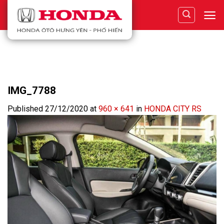
Skip
to
content
IMG_7788
Published
27/12/2020
at
960 × 641
in
HONDA CITY RS