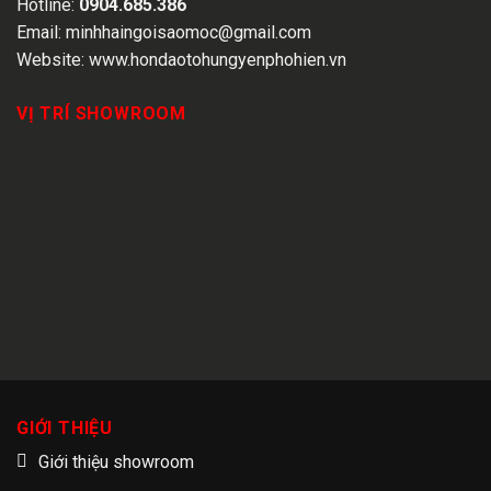
Hotline:
0904.685.386
Email:
minhhaingoisaomoc@gmail.com
Website:
www.hondaotohungyenphohien.vn
VỊ TRÍ SHOWROOM
GIỚI THIỆU
Giới thiệu showroom