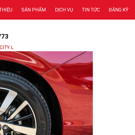
 THIỆU
SẢN PHẨM
DỊCH VỤ
TIN TỨC
ĐĂNG KÝ
773
CITY L