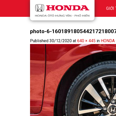
Skip
GIỚI
to
content
photo-6-16018918054421721800
Published
30/12/2020
at
640 × 445
in
HONDA 