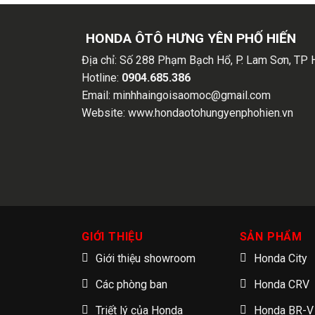
HONDA ÔTÔ HƯNG YÊN PHỐ HIẾN
Địa chỉ:
Số 288 Phạm Bạch Hổ, P. Lam Sơn, TP 
Hotline:
0904.685.386
Email:
minhhaingoisaomoc@gmail.com
Website:
www.hondaotohungyenphohien.vn
GIỚI THIỆU
SẢN PHẨM
Giới thiệu showroom
Honda City
Các phòng ban
Honda CRV
Triết lý của Honda
Honda BR-V