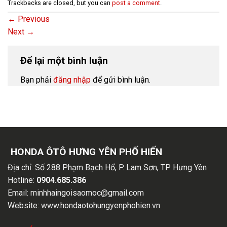
Trackbacks are closed, but you can
post a comment
.
←
Previous
Next
→
Để lại một bình luận
Bạn phải
đăng nhập
để gửi bình luận.
HONDA ÔTÔ HƯNG YÊN PHỐ HIẾN
Địa chỉ:
Số 288 Phạm Bạch Hổ, P. Lam Sơn, TP Hưng Yên
Hotline:
0904.685.386
Email:
minhhaingoisaomoc@gmail.com
Website:
www.hondaotohungyenphohien.vn