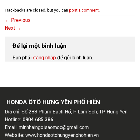
Trackbacks are closed, but you can
post a comment
.
←
Previous
Next
→
Để lại một bình luận
Bạn phải
đăng nhập
để gửi bình luận.
HONDA ÔTÔ HƯNG YÊN PHỐ HIẾN
Địa chỉ:
Số 288 Phạm Bạch Hổ, P. Lam Sơn, TP Hưng Yên
Hotline:
0904.685.386
Email:
minhhaingoisaomoc@gmail.com
Website:
www.hondaotohungyenphohien.vn