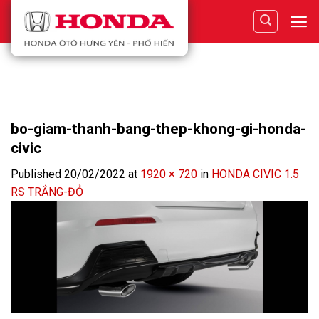
Skip
to
content
bo-giam-thanh-bang-thep-khong-gi-honda-
civic
Published
20/02/2022
at
1920 × 720
in
HONDA CIVIC 1.5
RS TRẮNG-ĐỎ