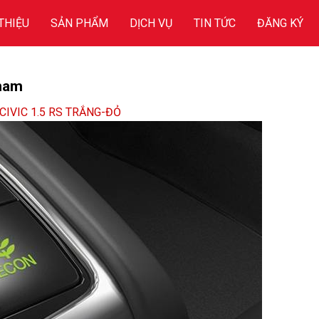
 THIỆU
SẢN PHẨM
DỊCH VỤ
TIN TỨC
ĐĂNG KÝ
-nam
CIVIC 1.5 RS TRẮNG-ĐỎ