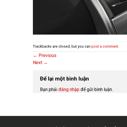
Trackbacks are closed, but you can
post a comment
.
←
Previous
Next
→
Để lại một bình luận
Bạn phải
đăng nhập
để gửi bình luận.