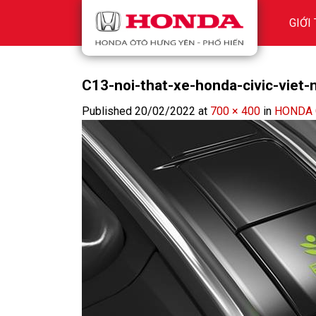
Skip
GIỚI
to
content
C13-noi-that-xe-honda-civic-viet
Published
20/02/2022
at
700 × 400
in
HONDA 