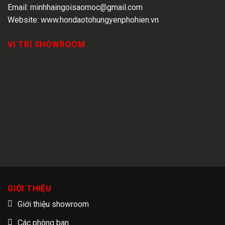
Email:
minhhaingoisaomoc@gmail.com
Website:
www.hondaotohungyenphohien.vn
VỊ TRÍ SHOWROOM
GIỚI THIỆU
Giới thiệu showroom
Các phòng ban