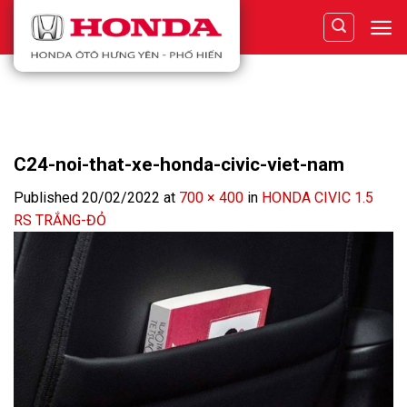
Skip
to
content
C24-noi-that-xe-honda-civic-viet-nam
Published
20/02/2022
at
700 × 400
in
HONDA CIVIC 1.5
RS TRẮNG-ĐỎ