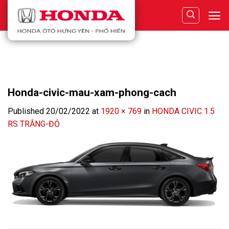
Skip
to
content
Honda-civic-mau-xam-phong-cach
Published
20/02/2022
at
1920 × 769
in
HONDA CIVIC 1.5
RS TRẮNG-ĐỎ