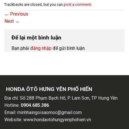
Trackbacks are closed, but you can
post a comment
.
←
Previous
Next
→
Để lại một bình luận
Bạn phải
đăng nhập
để gửi bình luận.
HONDA ÔTÔ HƯNG YÊN PHỐ HIẾN
Địa chỉ:
Số 288 Phạm Bạch Hổ, P. Lam Sơn, TP Hưng Yên
Hotline:
0904.685.386
Email:
minhhaingoisaomoc@gmail.com
Website:
www.hondaotohungyenphohien.vn