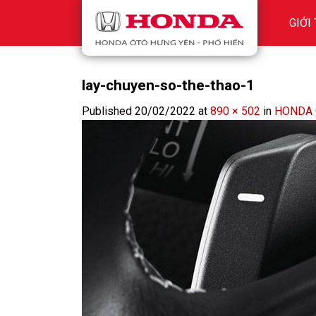
Skip
GIỚI
to
content
lay-chuyen-so-the-thao-1
Published
20/02/2022
at
890 × 502
in
HONDA 