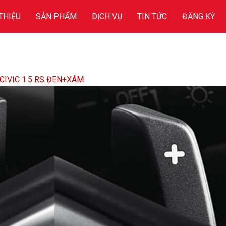
 THIỆU
SẢN PHẨM
DỊCH VỤ
TIN TỨC
ĐĂNG KÝ
CIVIC 1.5 RS ĐEN+XÁM