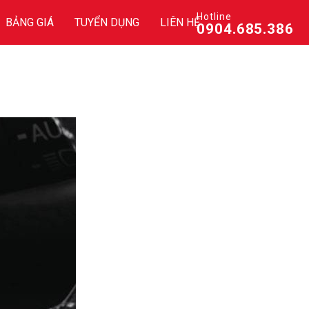
Hotline
BẢNG GIÁ
TUYỂN DỤNG
LIÊN HỆ
0904.685.386