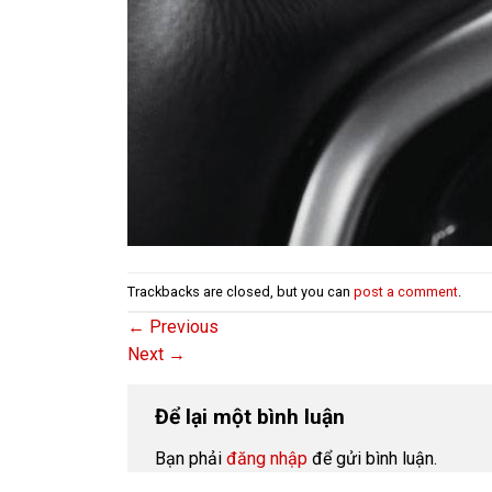
Trackbacks are closed, but you can
post a comment
.
←
Previous
Next
→
Để lại một bình luận
Bạn phải
đăng nhập
để gửi bình luận.