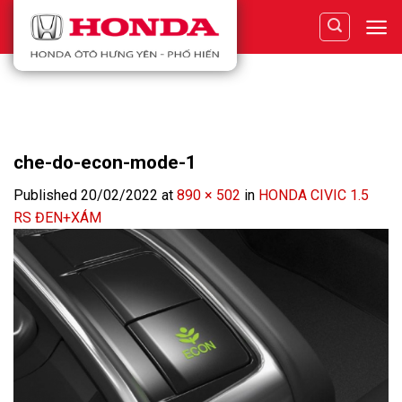
Skip
to
content
che-do-econ-mode-1
Published
20/02/2022
at
890 × 502
in
HONDA CIVIC 1.5
RS ĐEN+XÁM