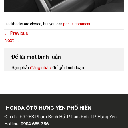
Trackbacks are closed, but you can
post a comment
.
←
Previous
Next
→
Để lại một bình luận
Bạn phải
đăng nhập
để gửi bình luận.
HONDA ÔTÔ HƯNG YÊN PHỐ HIẾN
Địa chỉ:
Số 288 Phạm Bạch Hổ, P. Lam Sơn, TP Hưng Yên
Hotline:
0904.685.386