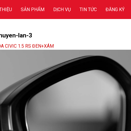
 THIỆU
SẢN PHẨM
DỊCH VỤ
TIN TỨC
ĐĂNG KÝ
huyen-lan-3
A CIVIC 1.5 RS ĐEN+XÁM