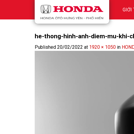
Skip
GIỚI
to
content
he-thong-hinh-anh-diem-mu-khi-c
Published
20/02/2022
at
1920 × 1050
in
HOND