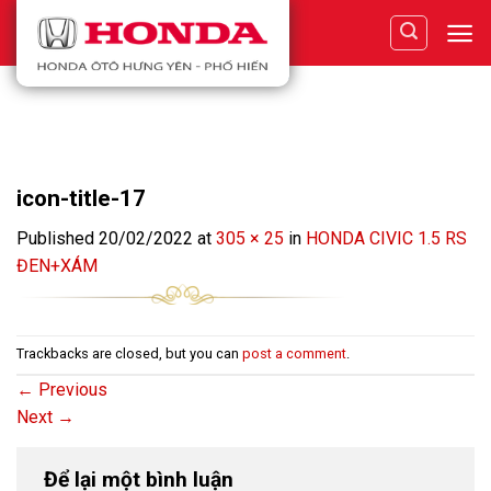
Skip
to
content
icon-title-17
Published
20/02/2022
at
305 × 25
in
HONDA CIVIC 1.5 RS
ĐEN+XÁM
Trackbacks are closed, but you can
post a comment
.
←
Previous
Next
→
Để lại một bình luận