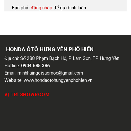
Bạn phải
đăng nhập
để gửi bình luận.
HONDA ÔTÔ HƯNG YÊN PHỐ HIẾN
Địa chỉ:
Số 288 Phạm Bạch Hổ, P. Lam Sơn, TP Hưng Yên
Hotline:
0904.685.386
Email:
minhhaingoisaomoc@gmail.com
Website:
www.hondaotohungyenphohien.vn
VỊ TRÍ SHOWROOM