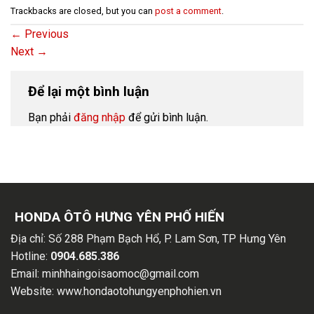
Trackbacks are closed, but you can
post a comment
.
←
Previous
Next
→
Để lại một bình luận
Bạn phải
đăng nhập
để gửi bình luận.
HONDA ÔTÔ HƯNG YÊN PHỐ HIẾN
Địa chỉ:
Số 288 Phạm Bạch Hổ, P. Lam Sơn, TP Hưng Yên
Hotline:
0904.685.386
Email:
minhhaingoisaomoc@gmail.com
Website:
www.hondaotohungyenphohien.vn