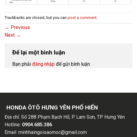
Trackbacks are closed, but you can
post a comment
.
←
Previous
Next
→
Để lại một bình luận
Bạn phải
đăng nhập
để gửi bình luận.
HONDA ÔTÔ HƯNG YÊN PHỐ HIẾN
Địa chỉ:
Số 288 Phạm Bạch Hổ, P. Lam Sơn, TP Hưng Yên
Hotline:
0904.685.386
Email:
minhhaingoisaomoc@gmail.com