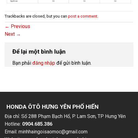
Trackbacks are closed, but you can
post a comment
.
←
Previous
Next
→
Để lại một bình luận
Bạn phải
đăng nhập
để gửi bình luận.
HONDA ÔTÔ HƯNG YÊN PHỐ HIẾN
Địa chỉ:
Số 288 Phạm Bạch Hổ, P. Lam Sơn, TP Hưng Yên
Hotline:
0904.685.386
Email:
minhhaingoisaomoc@gmail.com