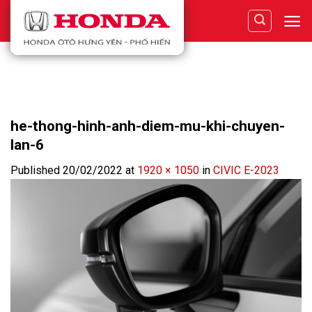
Skip
to
content
he-thong-hinh-anh-diem-mu-khi-chuyen-
lan-6
Published
20/02/2022
at
1920 × 1050
in
CIVIC E-2023