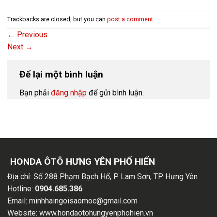
Trackbacks are closed, but you can
post a comment
.
←
Previous
Next
→
Để lại một bình luận
Bạn phải
đăng nhập
để gửi bình luận.
HONDA ÔTÔ HƯNG YÊN PHỐ HIẾN
Địa chỉ:
Số 288 Phạm Bạch Hổ, P. Lam Sơn, TP Hưng Yên
Hotline:
0904.685.386
Email:
minhhaingoisaomoc@gmail.com
Website:
www.hondaotohungyenphohien.vn