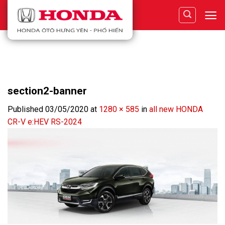
Skip
to
content
section2-banner
Published
03/05/2020
at
1280 × 585
in
all new HONDA
CR-V e:HEV RS-2024