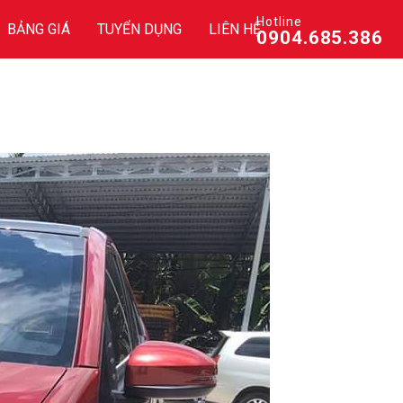
Hotline
BẢNG GIÁ
TUYỂN DỤNG
LIÊN HỆ
0904.685.386