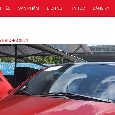
 THIỆU
SẢN PHẨM
DỊCH VỤ
TIN TỨC
ĐĂNG KÝ
 BRIO-RS 2021