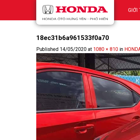
Skip
GIỚI
to
content
18ec31b6a961533f0a70
Published
14/05/2020
at
1080 × 810
in
HONDA