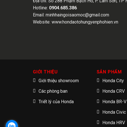
Địa chỉ:
Số 288 Phạm Bạch Hổ, P. Lam Sơn, TP 
Hotline:
0904.685.386
Email:
minhhaingoisaomoc@gmail.com
Website:
www.hondaotohungyenphohien.vn
GIỚI THIỆU
SẢN PHẨM
Giới thiệu showroom
Honda City
Các phòng ban
Honda CRV
Triết lý của Honda
Honda BR-V
Honda Civic
Honda HRV