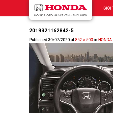
Skip
GIỚI
to
content
2019321162842-5
Published
30/07/2020
at
852 × 500
in
HONDA 