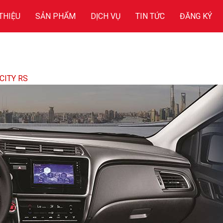
 THIỆU
SẢN PHẨM
DỊCH VỤ
TIN TỨC
ĐĂNG KÝ
CITY RS