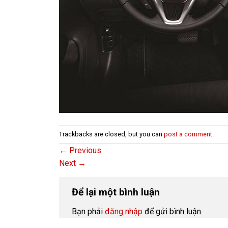
Trackbacks are closed, but you can
post a comment
.
←
Previous
Next
→
Để lại một bình luận
Bạn phải
đăng nhập
để gửi bình luận.