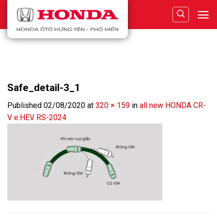
Skip
to
content
Safe_detail-3_1
Published
02/08/2020
at
320 × 159
in
all new HONDA CR-
V e:HEV RS-2024