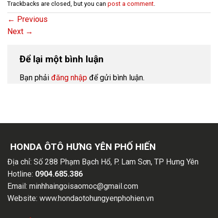
Trackbacks are closed, but you can
post a comment
.
←
Previous
Next
→
Để lại một bình luận
Bạn phải
đăng nhập
để gửi bình luận.
HONDA ÔTÔ HƯNG YÊN PHỐ HIẾN
Địa chỉ:
Số 288 Phạm Bạch Hổ, P. Lam Sơn, TP Hưng Yên
Hotline:
0904.685.386
Email:
minhhaingoisaomoc@gmail.com
Website:
www.hondaotohungyenphohien.vn