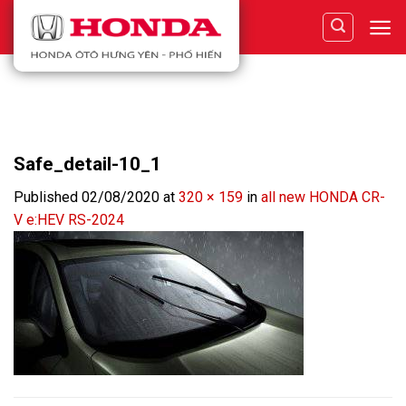
Skip
to
content
Safe_detail-10_1
Published
02/08/2020
at
320 × 159
in
all new HONDA CR-
V e:HEV RS-2024