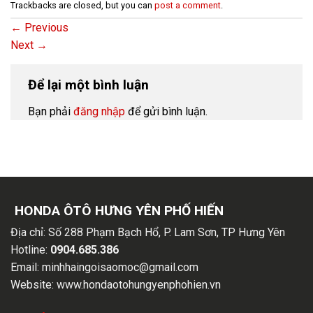
Trackbacks are closed, but you can
post a comment
.
←
Previous
Next
→
Để lại một bình luận
Bạn phải
đăng nhập
để gửi bình luận.
HONDA ÔTÔ HƯNG YÊN PHỐ HIẾN
Địa chỉ:
Số 288 Phạm Bạch Hổ, P. Lam Sơn, TP Hưng Yên
Hotline:
0904.685.386
Email:
minhhaingoisaomoc@gmail.com
Website:
www.hondaotohungyenphohien.vn