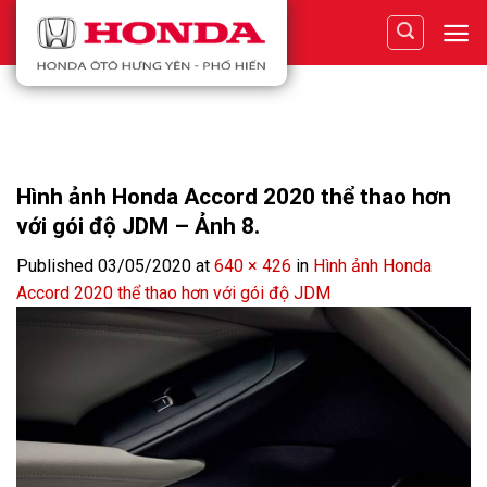
Skip
to
content
Hình ảnh Honda Accord 2020 thể thao hơn
với gói độ JDM – Ảnh 8.
Published
03/05/2020
at
640 × 426
in
Hình ảnh Honda
Accord 2020 thể thao hơn với gói độ JDM