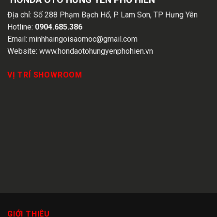
Địa chỉ:
Số 288 Phạm Bạch Hổ, P. Lam Sơn, TP Hưng Yên
Hotline:
0904.685.386
Email:
minhhaingoisaomoc@gmail.com
Website:
www.hondaotohungyenphohien.vn
VỊ TRÍ SHOWROOM
GIỚI THIỆU