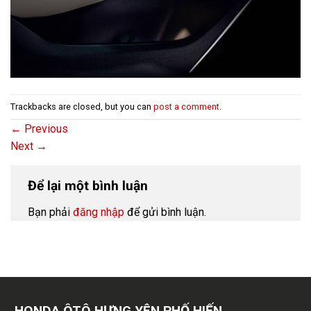
Trackbacks are closed, but you can
post a comment
.
←
Previous
Next
→
Để lại một bình luận
Bạn phải
đăng nhập
để gửi bình luận.
HONDA ÔTÔ HƯNG YÊN PHỐ HIẾN