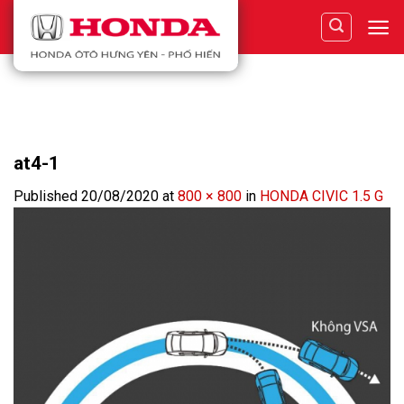
Skip
to
content
at4-1
Published
20/08/2020
at
800 × 800
in
HONDA CIVIC 1.5 G