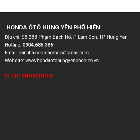
HONDA ÔTÔ HƯNG YÊN PHỐ HIẾN
Địa chỉ:
Số 288 Phạm Bạch Hổ, P. Lam Sơn, TP Hưng Yên
Hotline:
0904.685.386
Email:
minhhaingoisaomoc@gmail.com
Website:
www.hondaotohungyenphohien.vn
VỊ TRÍ SHOWROOM