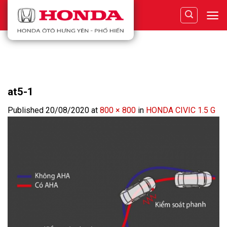
Skip
to
content
at5-1
Published
20/08/2020
at
800 × 800
in
HONDA CIVIC 1.5 G