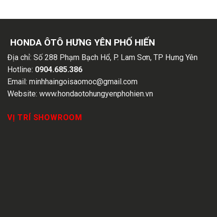
HONDA ÔTÔ HƯNG YÊN PHỐ HIẾN
Địa chỉ:
Số 288 Phạm Bạch Hổ, P. Lam Sơn, TP Hưng Yên
Hotline:
0904.685.386
Email:
minhhaingoisaomoc@gmail.com
Website:
www.hondaotohungyenphohien.vn
VỊ TRÍ SHOWROOM