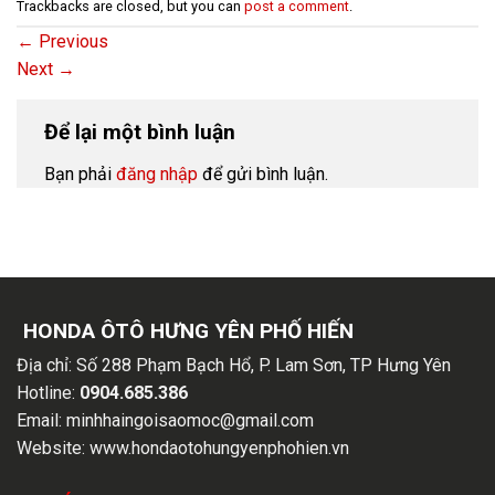
Trackbacks are closed, but you can
post a comment
.
←
Previous
Next
→
Để lại một bình luận
Bạn phải
đăng nhập
để gửi bình luận.
HONDA ÔTÔ HƯNG YÊN PHỐ HIẾN
Địa chỉ:
Số 288 Phạm Bạch Hổ, P. Lam Sơn, TP Hưng Yên
Hotline:
0904.685.386
Email:
minhhaingoisaomoc@gmail.com
Website:
www.hondaotohungyenphohien.vn