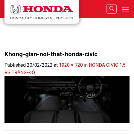
Skip
to
content
Khong-gian-noi-that-honda-civic
Published
20/02/2022
at
1920 × 720
in
HONDA CIVIC 1.5
RS TRẮNG-ĐỎ