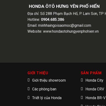
HONDA ÔTÔ HƯNG YÊN PHỐ HIẾN
Địa chỉ:
Số 288 Phạm Bạch Hổ, P. Lam Sơn, TP 
Hotline:
0904.685.386
Email:
minhhaingoisaomoc@gmail.com
Website:
www.hondaotohungyenphohien.vn
GIỚI THIỆU
SẢN PHẨM
Giới thiệu showroom
Honda City
Các phòng ban
Honda CRV
Triết lý của Honda
Honda BR-V