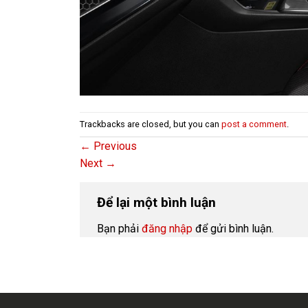
Trackbacks are closed, but you can
post a comment
.
←
Previous
Next
→
Để lại một bình luận
Bạn phải
đăng nhập
để gửi bình luận.