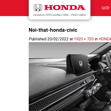
Skip
GIỚI
to
content
Noi-that-honda-civic
Published
20/02/2022
at
1920 × 720
in
HONDA