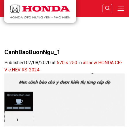
Skip
to
content
CanhBaoBuonNgu_1
Published
02/08/2020
at
570 × 250
in
all new HONDA CR-
V e:HEV RS-2024