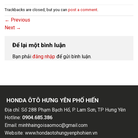
Trackbacks are closed, but you can
post a comment
.
←
Previous
Next
→
Để lại một bình luận
Bạn phải
đăng nhập
để gửi bình luận.
HONDA ÔTÔ HƯNG YÊN PHỐ HIẾN
Địa chỉ:
Số 288 Phạm Bạch Hổ, P. Lam Sơn, TP Hưng Yên
Hotline:
0904.685.386
Email:
minhhaingoisaomoc@gmail.com
Website:
www.hondaotohungyenphohien.vn