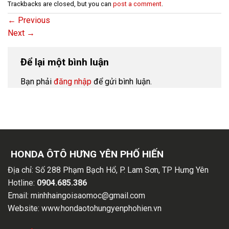
Trackbacks are closed, but you can
post a comment
.
←
Previous
Next
→
Để lại một bình luận
Bạn phải
đăng nhập
để gửi bình luận.
HONDA ÔTÔ HƯNG YÊN PHỐ HIẾN
Địa chỉ:
Số 288 Phạm Bạch Hổ, P. Lam Sơn, TP Hưng Yên
Hotline:
0904.685.386
Email:
minhhaingoisaomoc@gmail.com
Website:
www.hondaotohungyenphohien.vn