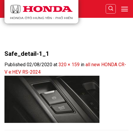
Skip
to
content
Safe_detail-1_1
Published
02/08/2020
at
320 × 159
in
all new HONDA CR-
V e:HEV RS-2024