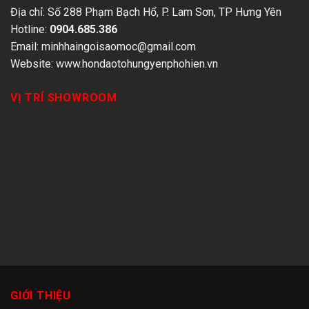
Địa chỉ:
Số 288 Phạm Bạch Hổ, P. Lam Sơn, TP Hưng Yên
Hotline:
0904.685.386
Email:
minhhaingoisaomoc@gmail.com
Website:
www.hondaotohungyenphohien.vn
VỊ TRÍ SHOWROOM
GIỚI THIỆU