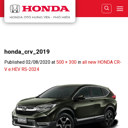
Skip
to
content
honda_crv_2019
Published
02/08/2020
at
500 × 300
in
all new HONDA CR-
V e:HEV RS-2024