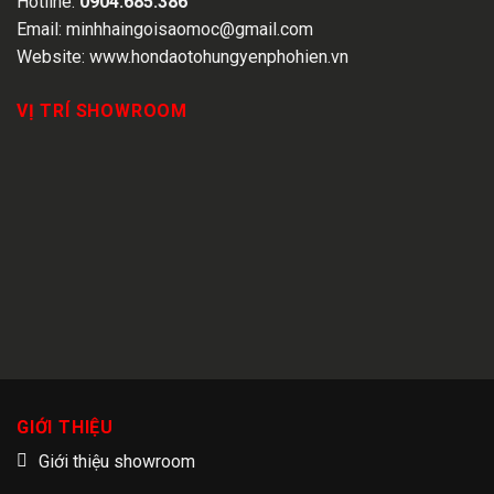
Hotline:
0904.685.386
Email:
minhhaingoisaomoc@gmail.com
Website:
www.hondaotohungyenphohien.vn
VỊ TRÍ SHOWROOM
GIỚI THIỆU
Giới thiệu showroom