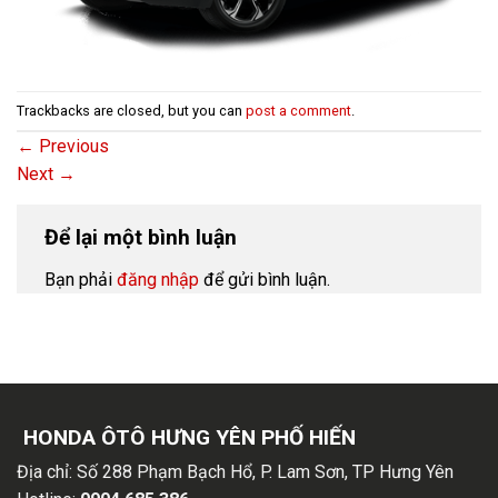
Trackbacks are closed, but you can
post a comment
.
←
Previous
Next
→
Để lại một bình luận
Bạn phải
đăng nhập
để gửi bình luận.
HONDA ÔTÔ HƯNG YÊN PHỐ HIẾN
Địa chỉ:
Số 288 Phạm Bạch Hổ, P. Lam Sơn, TP Hưng Yên